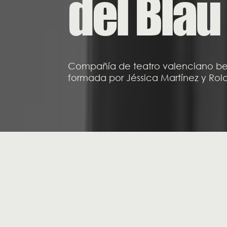
del Blau
Compañía de teatro valenciano be
formada por Jéssica Martínez y Ro