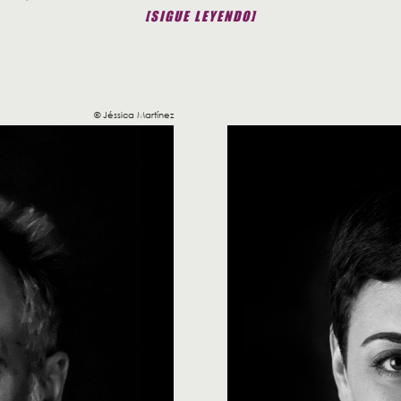
[SIGUE LEYENDO]
© Jéssica Martínez