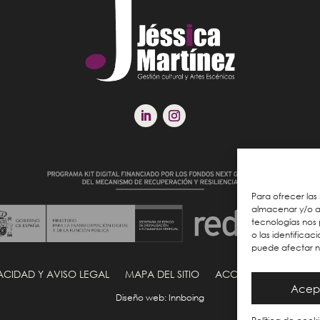
Para ofrecer las
almacenar y/o ac
tecnologías nos
o las identificac
puede afectar ne
VACIDAD Y AVISO LEGAL
MAPA DEL SITIO
ACCESIBILIDAD
POL
Acep
Diseño web
: Innboing