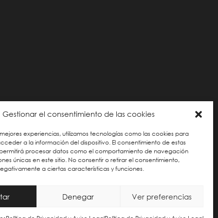
Gestionar el consentimiento de las cookies
 mejores experiencias, utilizamos tecnologías como las cookies para
ceder a la información del dispositivo. El consentimiento de estas
 permitirá procesar datos como el comportamiento de navegación
iones únicas en este sitio. No consentir o retirar el consentimiento,
gativamente a ciertas características y funciones.
ÍTICA DE COOKIES
tar
Denegar
Ver preferencias