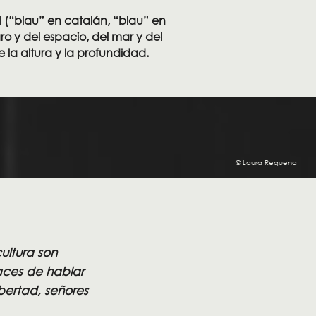
l (“blau” en catalán, “blau” en
aro y del espacio, del mar y del
 la altura y la profundidad.
© Laura Requena
ultura son
paces de hablar
bertad, señores