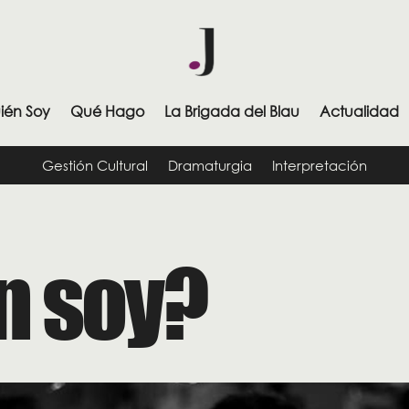
ién Soy
Qué Hago
La Brigada del Blau
Actualidad
Gestión Cultural
Dramaturgia
Interpretación
n soy?