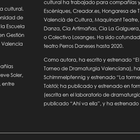
cultural ha trabajado para compañías 
a cultural.
Escèniques, Creador.es, Hongaresa de Tea
ersidad de
Valencià de Cultura, Maquinant Teatr
 la Escuela
Danza, Cia Artimañas, Cia La Galguera,
 en Gestión
o Colectivo Losanges. Ha sido cofunda
e Valencia
teatro Perros Daneses hasta 2020.
Como autora, ha escrito y estrenado “El
pañías
Torneo de Dramaturgia Valenciana), ha 
eve Soler,
Schimmelpfennig y estrenado “La torme
, entre
Tolstói; ha publicado y estrenado en f
(escrita en el laboratorio de dramaturgia
publicado “Ahí va ella”, y ha estrenado 