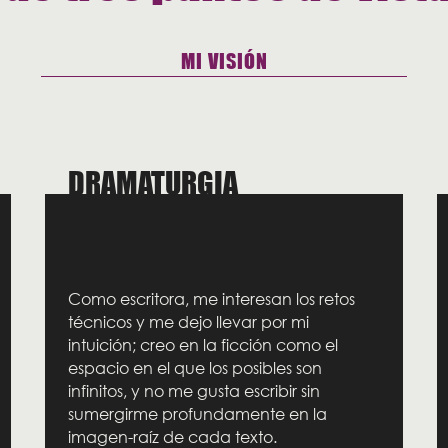
MI VISIÓN
DRAMATURGIA
Como escritora, me interesan los retos
técnicos y me dejo llevar por mi
intuición; creo en la ficción como el
espacio en el que los posibles son
infinitos, y no me gusta escribir sin
sumergirme profundamente en la
imagen-raíz de cada texto.