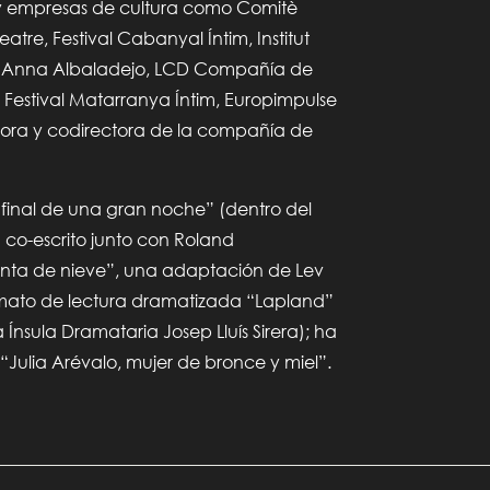
y empresas de cultura como Comitè
tre, Festival Cabanyal Íntim, Institut
e, Anna Albaladejo, LCD Compañía de
 Festival Matarranya Íntim, Europimpulse
dora y codirectora de la compañía de
 final de una gran noche” (dentro del
co-escrito junto con Roland
nta de nieve”, una adaptación de Lev
ormato de lectura dramatizada “Lapland”
 Ínsula Dramataria Josep Lluís Sirera); ha
“Julia Arévalo, mujer de bronce y miel”.