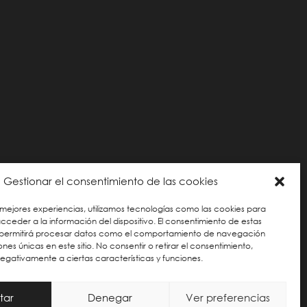
Gestionar el consentimiento de las cookies
 mejores experiencias, utilizamos tecnologías como las cookies para
ceder a la información del dispositivo. El consentimiento de estas
 permitirá procesar datos como el comportamiento de navegación
iones únicas en este sitio. No consentir o retirar el consentimiento,
gativamente a ciertas características y funciones.
ÍTICA DE COOKIES
tar
Denegar
Ver preferencias