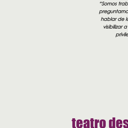
“Somos traba
preguntarnos
hablar de l
visibiliza
privi
teatro des