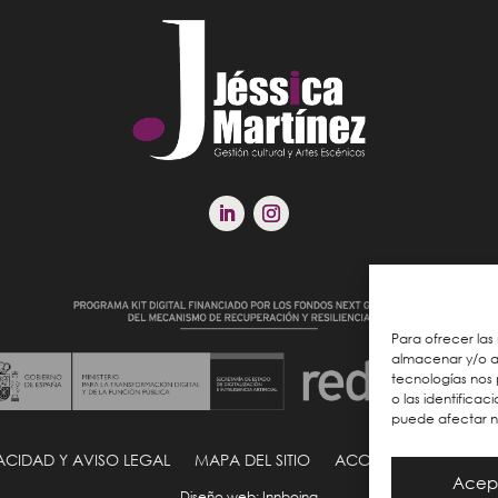
Para ofrecer las
almacenar y/o ac
tecnologías nos
o las identificac
puede afectar ne
VACIDAD Y AVISO LEGAL
MAPA DEL SITIO
ACCESIBILIDAD
POL
Acep
Diseño web
: Innboing