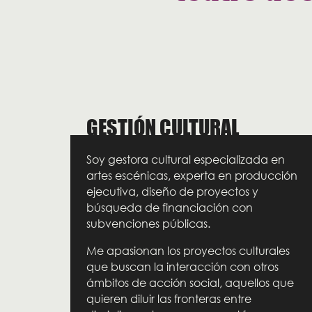
GESTIÓN CULTURAL
Soy gestora cultural especializada en
artes escénicas, experta en producción
ejecutiva, diseño de proyectos y
búsqueda de financiación con
subvenciones públicas.
Me apasionan los proyectos culturales
que buscan la interacción con otros
ámbitos de acción social, aquellos que
quieren diluir las fronteras entre